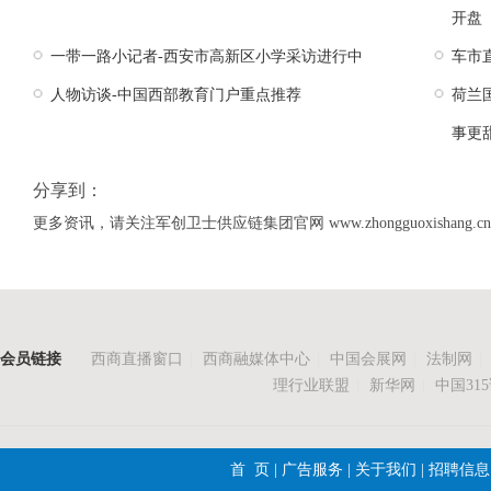
开盘
一带一路小记者-西安市高新区小学采访进行中
车市
人物访谈-中国西部教育门户重点推荐
荷兰
事更
分享到：
更多资讯，请关注军创卫士供应链集团官网 www.zhongguoxishang.cn
会员链接
西商直播窗口
|
西商融媒体中心
|
中国会展网
|
法制网
|
理行业联盟
|
新华网
|
中国31
首 页
|
广告服务
|
关于我们
|
招聘信息