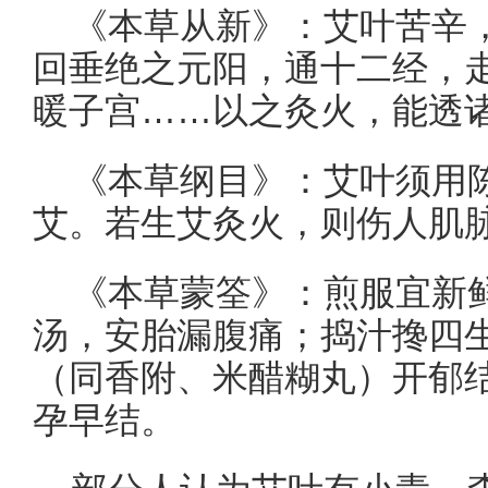
《本草从新》：艾叶苦辛
回垂绝之元阳，通十二经，
暖子宫……以之灸火，能透
《本草纲目》：艾叶须用
艾。若生艾灸火，则伤人肌
《本草蒙筌》：煎服宜新
汤，安胎漏腹痛；捣汁搀四
（同香附、米醋糊丸）开郁
孕早结。