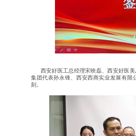
西安好医工总经理宋映磊、西安好医美总
集团代表孙永锋、西安西商实业发展有限
刻。