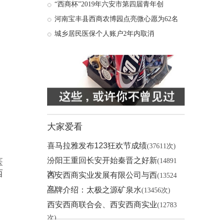
“西商杯”2019年六安市第四届青年创
河南宝丰县西商农博园点亮微心愿为62名
城乡居民医保个人账户2年内取消
大家爱看
喜马拉雅发布123狂欢节成绩
(37611次)
汾阳王重回长安开始秦晋之好新
医
(14891
西
次)
西安西商实业发展有限公司与西
(13524
次)
品牌介绍：太极之源矿泉水
(13456次)
西安西商联合会、西安西商实业
(12783
次)